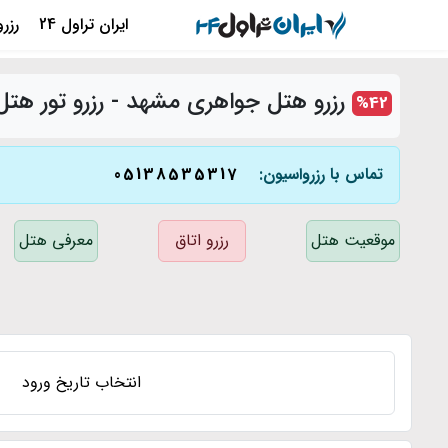
ایران تراول 24
رزر
رزرو هتل جواهری مشهد - رزرو تور هت
%
42
تماس با رزرواسیون:
05138535317
موقعیت هتل
رزرو اتاق
معرفی هتل