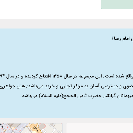
امام رضا6
یهمانان گرانقدر حضرت ثامن الحجج(علیه السلام) می‌باشد