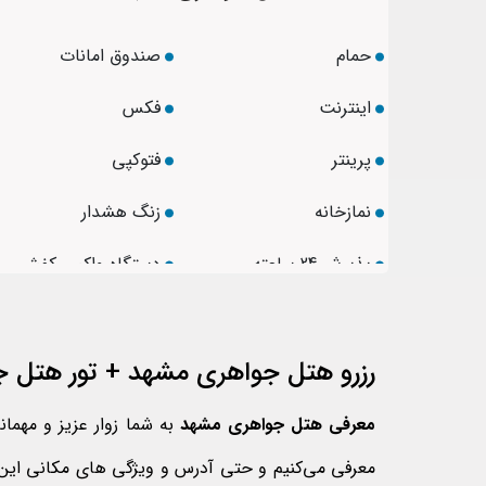
حمام
صندوق امانات
اینترنت
فکس
پرینتر
فتوکپی
نمازخانه
زنگ هشدار
پذیرش 24 ساعته
دستگاه واکس کفش
سیستم اعلام حریق
تلفن درلابی
رزرو هتل جواهری مشهد + تور هتل 
خدمات خانه داری
تلوزیون در لابی
سرویس بهداشتی فرنگی
سرویس بهداشتی ایران
معرفی هتل جواهری
مشهد
به شما زوار عزیز و مهمان
معرفی می‌کنیم و حتی آدرس و ویژگی‌ های مکانی این هت
سرویس بهداشتی فرنگی
مینی بار با هزینه