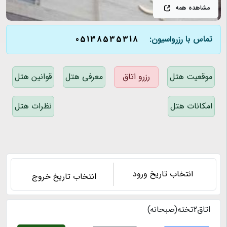
مشاهده همه
تماس با رزرواسیون:
05138535318
موقعیت هتل
رزرو اتاق
معرفی هتل
قوانین هتل
امکانات هتل
نظرات هتل
اتاق2تخته(صبحانه)